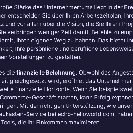
große Stärke des Unternehmertums liegt in der
Fre
r entscheiden Sie über Ihren Arbeitszeitplan, Ihr
tz und vor allem über die Vision, die Sie Ihrem Pro
ie verbringen weniger Zeit damit, Befehle zu em
amit, Ihren eigenen Weg zu bahnen. Das bietet I
hkeit, Ihre persönliche und berufliche Lebensweis
nen Vorstellungen zu gestalten.
es die
finanzielle Belohnung
. Obwohl das Angestel
heit gleichgesetzt wird, eröffnet das Unternehme
 weite finanzielle Horizonte. Wenn Sie beispielswei
Commerce-Geschäft starten, kann Erfolg exponen
ingen. Mit der richtigen Unterstützung, wie unse
ukasten-Service bei echo-helloworld.com, haben
Tools, die Ihr Einkommen maximieren.