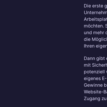
Die erste 
Unternehme
Arbeitspla
möchten. S
und mehr d
die Möglic
Ihren eige
Dann gibt 
mit Sicher
potenziell
eigenes E-
Gewinne br
Website-Ba
Zugang zu 