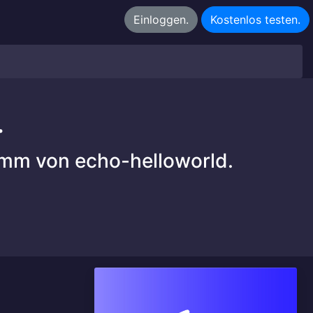
Einloggen.
Kostenlos testen.
.
amm von echo-helloworld.