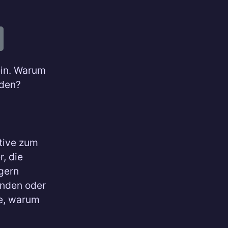
ein. Warum
nden?
tive zum
r, die
gern
ünden oder
de, warum