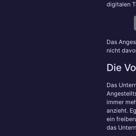
digitalen 
Das Angest
nicht davo
Die V
Das Untern
Angestellt
immer mehr
anzieht. E
ein freibe
das Untern