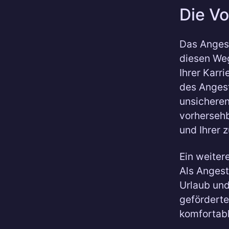
Die Vo
Das Angest
diesen We
Ihrer Karr
des Angest
unsicheren
vorhersehb
und Ihrer 
Ein weitere
Als Angest
Urlaub und
geförderte
komfortabl