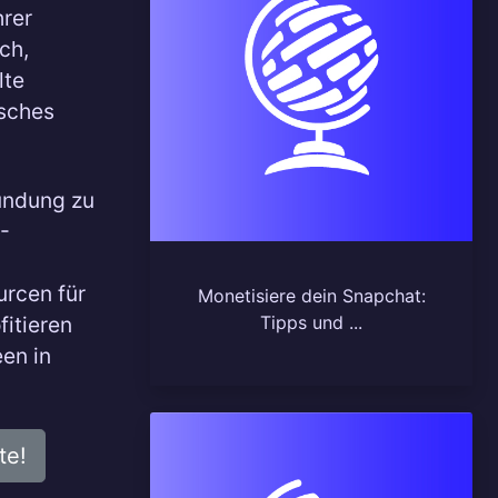
hrer
ich,
lte
isches
kundung zu
-
urcen für
Monetisiere dein Snapchat:
fitieren
Tipps und ...
en in
te!