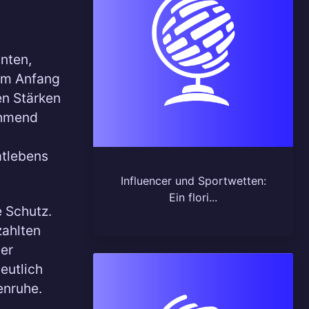
nnten,
am Anfang
en Stärken
nehmend
atlebens
Influencer und Sportwetten:
Ein flori...
e Schutz.
zahlten
ber
eutlich
enruhe.