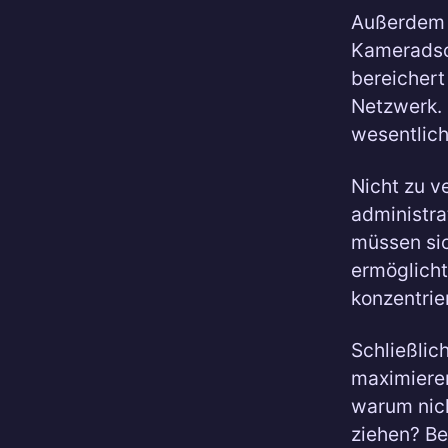
Außerdem 
Kameradsch
bereichert
Netzwerk. 
wesentlich
Nicht zu v
administra
müssen sic
ermöglicht
konzentrie
Schließlich
maximieren
warum nich
ziehen? Be