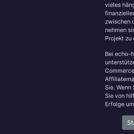
vieles hän
finanzielle
zwischen d
nehmen sic
Projekt zu
Bei echo-h
unterstütz
Commerce-
Affiliatem
Sie. Wenn 
Sie von hi
Erfolge u
St