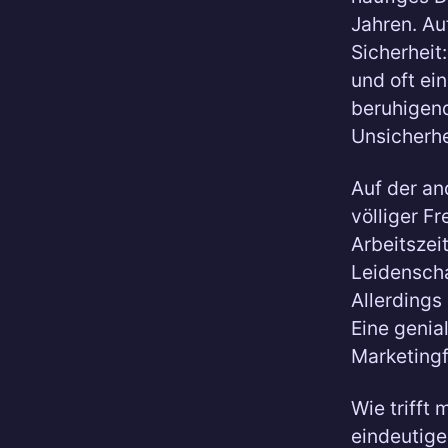
Jahren. Au
Sicherheit
und oft ei
beruhigend
Unsicherhe
Auf der an
völliger F
Arbeitszei
Leidenscha
Allerdings
Eine genia
Marketingf
Wie trifft 
eindeutige