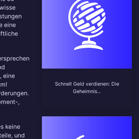
ewisse
istungen
e eine
ftliche
ersprechen
nd
, eine
um!
Schnell Geld verdienen: Die
Geheimnis...
orderungen.
ement-,
es keine
eile, und