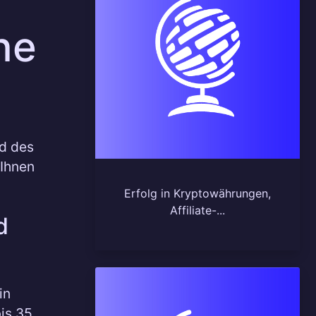
he
nd des
 Ihnen
Erfolg in Kryptowährungen,
Affiliate-...
d
in
is 35