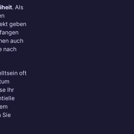
iheit
. Als
en
jekt geben
pfangen
hnen auch
e nach
ltsein oft
rtum
se Ihr
tielle
rem
 Sie