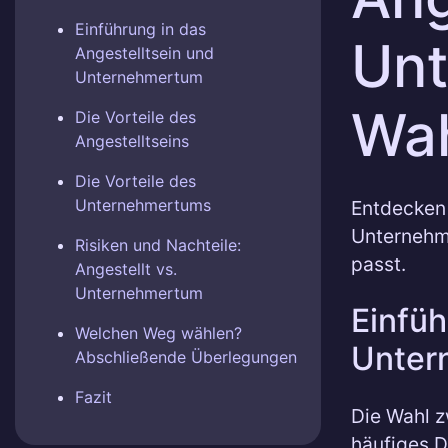
Einführung in das
Unt
Angestelltsein und
Unternehmertum
Wah
Die Vorteile des
Angestelltseins
Die Vorteile des
Unternehmertums
Entdecken 
Unternehme
Risiken und Nachteile:
passt.
Angestellt vs.
Unternehmertum
Einfüh
Welchen Weg wählen?
Unter
Abschließende Überlegungen
Fazit
Die Wahl z
häufiges D