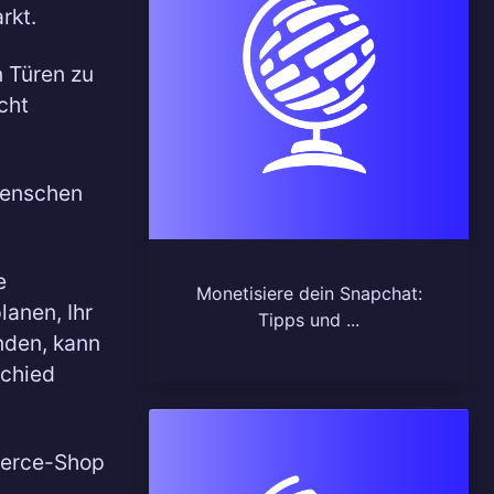
rkt.
n Türen zu
cht
 Menschen
e
Monetisiere dein Snapchat:
lanen, Ihr
Tipps und ...
nden, kann
schied
merce-Shop