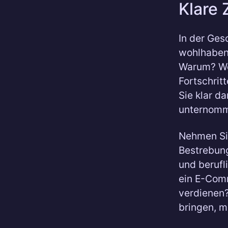
Klare 
In der Ges
wohlhabend
Warum? Wei
Fortschrit
Sie klar d
unternomm
Nehmen Sie
Bestrebun
und berufl
ein E-Comm
verdienen?
bringen, m