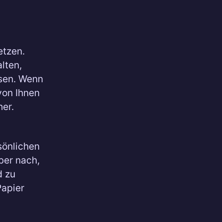
etzen.
lten,
ssen. Wenn
von Ihnen
er.
sönlichen
ber nach,
d zu
Papier