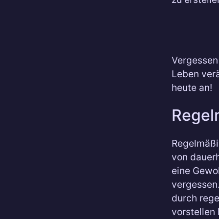
Vergessen S
Leben verä
heute an!
Regel
Regelmäßig
von dauerh
eine Gewoh
vergessen.
durch rege
vorstellen