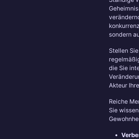
Geheimniss
verändernd
konkurrenz
sondern au
Stellen Sie
regelmäßig
die Sie int
Veränderun
Akteur Ihre
Reiche Me
Sie wissen,
Gewohnhei
Verbe