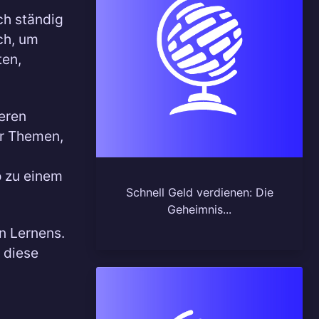
ch ständig
ch, um
ten,
ieren
er Themen,
o zu einem
Schnell Geld verdienen: Die
Geheimnis...
n Lernens.
, diese