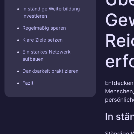
In ständige Weiterbildung
Gew
investieren
Regelmäßig sparen
Rei
Klare Ziele setzen
Ein starkes Netzwerk
erf
aufbauen
Dankbarkeit praktizieren
Entdecken 
Fazit
Menschen, 
persönlich
In stä
Ständige W