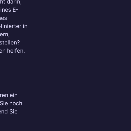
ht darin,
ines E-
hes
inierter in
ern,
stellen?
en helfen,
ren ein
 Sie noch
end Sie