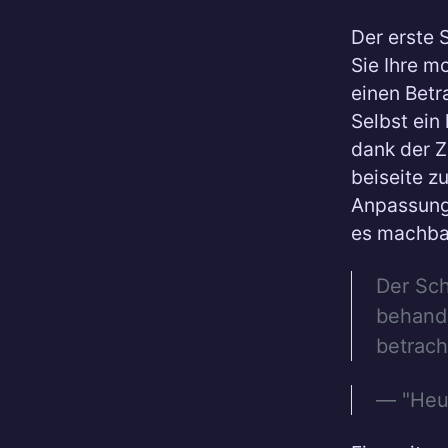
Der erste S
Sie Ihre m
einen Betr
Selbst ein
dank der Z
beiseite z
Anpassung
es machbar
Der Sch
behande
betracht
— "Heut