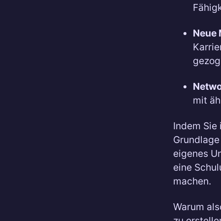
Fähigk
Neue 
Karrie
gezog
Netwo
mit äh
Indem Sie i
Grundlage 
eigenes U
eine Schu
machen.
Warum als
zu erstelle