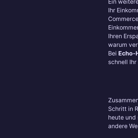
Ein weitere
Ihr Einkom
Commerce-R
Einkommen 
Ihren Ersp
warum vers
Bei
Echo-H
schnell Ih
Zusammenf
Schritt in
heute und 
andere Weg