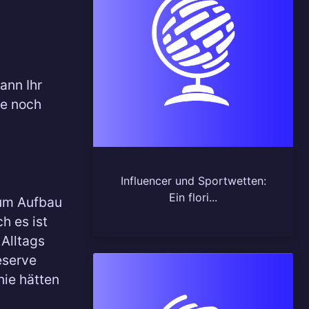
ann Ihr
ie noch
Influencer und Sportwetten:
Ein flori...
zum Aufbau
h es ist
 Alltags
eserve
nie hätten