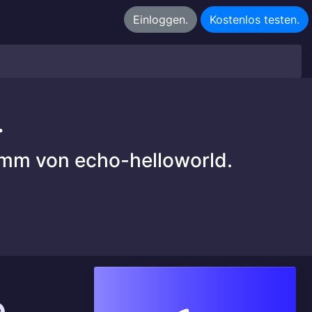
Einloggen.
Kostenlos testen.
.
amm von echo-helloworld.
e