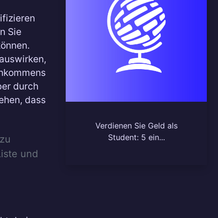
ifizieren
n Sie
können.
 auswirken,
Einkommens
ber durch
ehen, dass
Verdienen Sie Geld als
Student: 5 ein...
 zu
Liste und